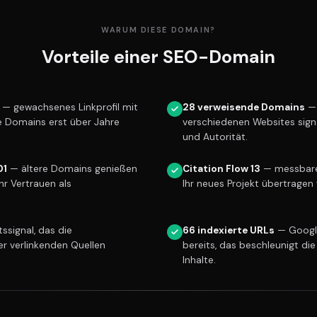
WARUM DIESE DOMAIN?
Vorteile einer SEO-Domain
— gewachsenes Linkprofil mit
28 verweisende Domains
— 
e Domains erst über Jahre
verschiedenen Websites sign
und Autorität.
01
— ältere Domains genießen
Citation Flow 13
— messbare 
r Vertrauen als
Ihr neues Projekt übertragen 
ssignal, das die
66 indexierte URLs
— Googl
er verlinkenden Quellen
bereits, das beschleunigt die
Inhalte.